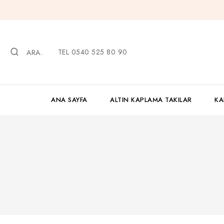
İçeriğe
geç
TEL 0540 525 80 90
ARA..
ANA SAYFA
ALTIN KAPLAMA TAKILAR
KA