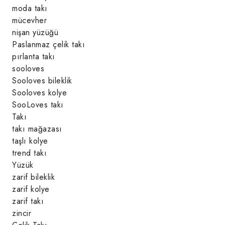
moda takı
mücevher
nişan yüzüğü
Paslanmaz çelik takı
pırlanta takı
sooloves
Sooloves bileklik
Sooloves kolye
SooLoves takı
Takı
takı mağazası
taşlı kolye
trend takı
Yüzük
zarif bileklik
zarif kolye
zarif takı
zincir