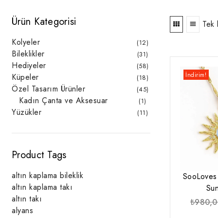
Ürün Kategorisi
Tek 
Kolyeler
12
12
ürün
Bileklikler
31
31
ürün
Hediyeler
58
58
ürün
İndirim!
Küpeler
18
18
ürün
Özel Tasarım Ürünler
45
45
ürün
Kadın Çanta ve Aksesuar
1
1
ürün
Yüzükler
11
11
ürün
Product Tags
altın kaplama bileklik
SooLoves 
altın kaplama takı
Sun
altın takı
₺
980,0
alyans