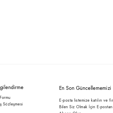
lgilendirme
En Son Güncellememizi 
 Formu
E-posta listemize katılın ve fı
ış Sözleşmesi
Bilen Siz Olmak İçin E-postan