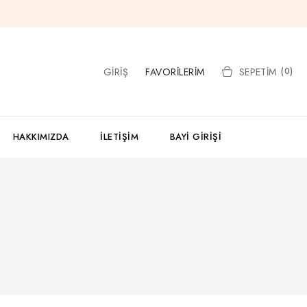
GIRIŞ
FAVORILERIM
SEPETIM
(0)
HAKKIMIZDA
İLETIŞIM
BAYI GIRIŞI