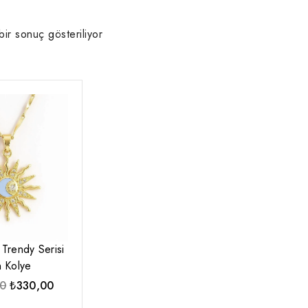
bir sonuç gösteriliyor
Trendy Serisi
 Kolye
Orijinal
Şu
0
₺
330,00
fiyat:
andaki