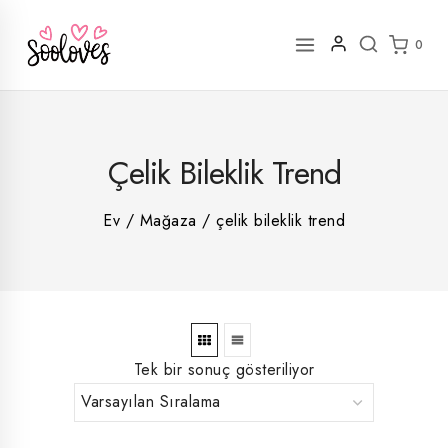
İçeriğe
geç
0
2
Çelik Bileklik Trend
rün
1
rün
8
rün
8
Ev
/
Mağaza
/
çelik bileklik trend
rün
5
rün
ün
1
rün
Tek bir sonuç gösteriliyor