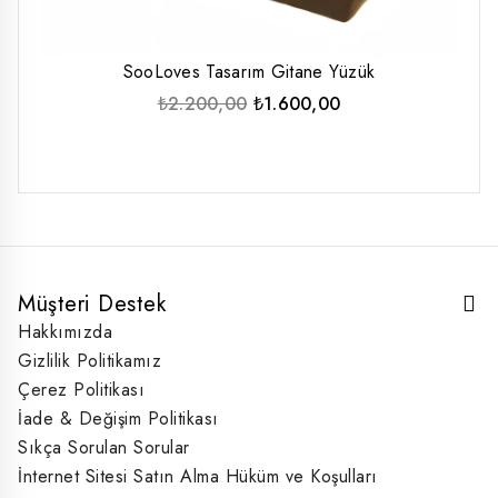
SooLoves Tasarım Gitane Yüzük
Orijinal
Şu
₺
2.200,00
₺
1.600,00
fiyat:
andaki
₺2.200,00.
fiyat:
₺1.600,00.
Müşteri Destek
Hakkımızda
Gizlilik Politikamız
Çerez Politikası
İade & Değişim Politikası
Sıkça Sorulan Sorular
İnternet Sitesi Satın Alma Hüküm ve Koşulları