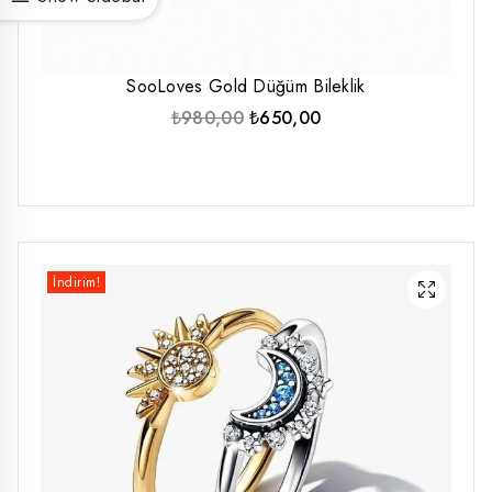
SooLoves Gold Düğüm Bileklik
Orijinal
Şu
₺
980,00
₺
650,00
fiyat:
andaki
₺980,00.
fiyat:
₺650,00.
İndirim!