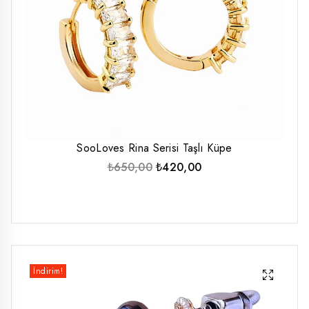
SooLoves Rina Serisi Taşlı Küpe
Orijinal
Şu
₺
650,00
₺
420,00
fiyat:
andaki
₺650,00.
fiyat:
₺420,00.
İndirim!