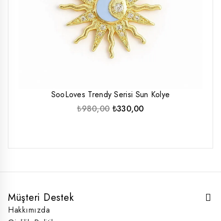
SooLoves Trendy Serisi Sun Kolye
Orijinal
Şu
₺
980,00
₺
330,00
fiyat:
andaki
₺980,00.
fiyat:
₺330,00.
Müşteri Destek
Hakkımızda