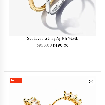
SooLoves Güneş Ay İkili Yüzük
Orijinal
Şu
₺
950,00
₺
490,00
fiyat:
andaki
₺950,00.
fiyat:
₺490,00.
İndirim!