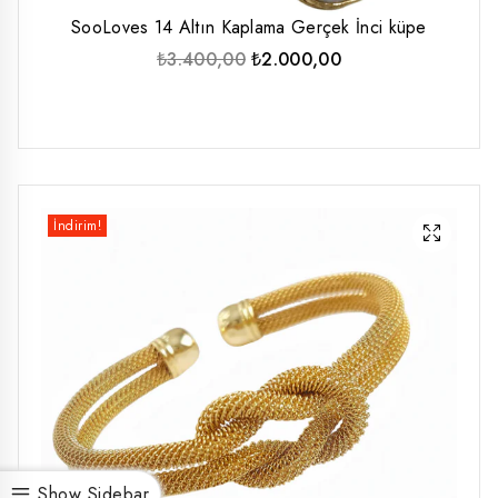
SooLoves 14 Altın Kaplama Gerçek İnci küpe
Orijinal
Şu
₺
3.400,00
₺
2.000,00
fiyat:
andaki
₺3.400,00.
fiyat:
₺2.000,00.
İndirim!
Show Sidebar