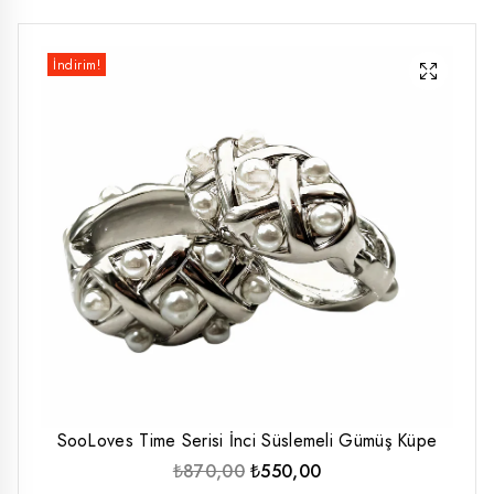
düşük
yüksek
İndirim!
fiyat
fiyat
SooLoves Time Serisi İnci Süslemeli Gümüş Küpe
Orijinal
Şu
₺
870,00
₺
550,00