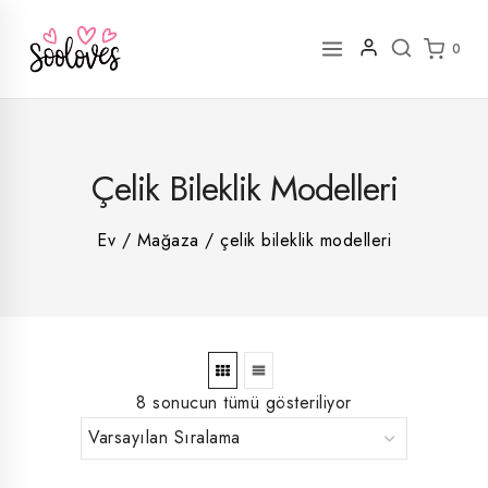
İçeriğe
geç
0
2
Çelik Bileklik Modelleri
rün
1
rün
8
rün
8
Ev
/
Mağaza
/
çelik bileklik modelleri
rün
5
rün
ün
1
rün
8 sonucun tümü gösteriliyor
En
En