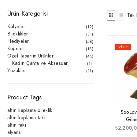
Ürün Kategorisi
Tek 
Kolyeler
12
12
ürün
Bileklikler
31
31
ürün
Hediyeler
58
58
ürün
İndirim!
Küpeler
18
18
ürün
Özel Tasarım Ürünler
45
45
ürün
Kadın Çanta ve Aksesuar
1
1
ürün
Yüzükler
11
11
ürün
Product Tags
altın kaplama bileklik
SooLov
altın kaplama takı
Gita
altın takı
₺
2.200,
alyans