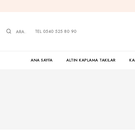
İçeriğe
geç
TEL 0540 525 80 90
ARA..
ANA SAYFA
ALTIN KAPLAMA TAKILAR
KA