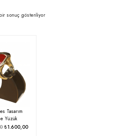
bir sonuç gösteriliyor
es Tasarım
ne Yüzük
Orijinal
Şu
00
₺
1.600,00
fiyat:
andaki