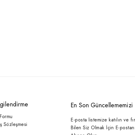
lgilendirme
En Son Güncellememizi 
 Formu
E-posta listemize katılın ve fı
ış Sözleşmesi
Bilen Siz Olmak İçin E-postan