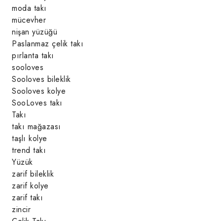
moda takı
mücevher
nişan yüzüğü
Paslanmaz çelik takı
pırlanta takı
sooloves
Sooloves bileklik
Sooloves kolye
SooLoves takı
Takı
takı mağazası
taşlı kolye
trend takı
Yüzük
zarif bileklik
zarif kolye
zarif takı
zincir