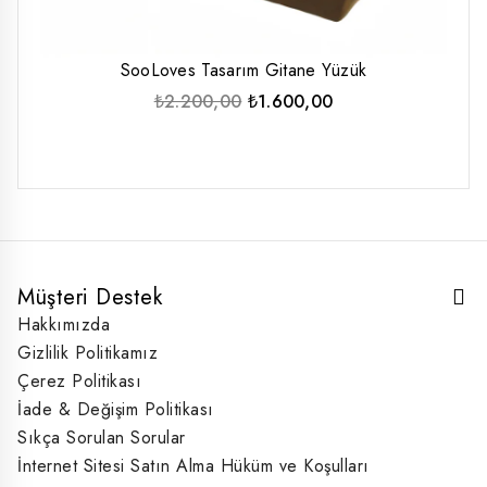
SooLoves Tasarım Gitane Yüzük
Orijinal
Şu
₺
2.200,00
₺
1.600,00
fiyat:
andaki
₺2.200,00.
fiyat:
₺1.600,00.
Müşteri Destek
Hakkımızda
Gizlilik Politikamız
Çerez Politikası
İade & Değişim Politikası
Sıkça Sorulan Sorular
İnternet Sitesi Satın Alma Hüküm ve Koşulları