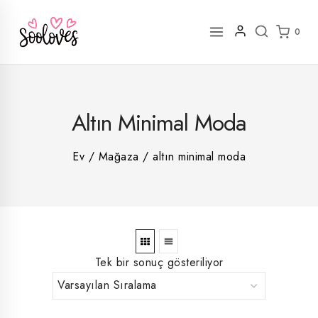
İçeriğe
geç
0
2
Altın Minimal Moda
rün
1
rün
8
rün
8
Ev
/
Mağaza
/
altın minimal moda
rün
5
rün
ün
1
rün
Tek bir sonuç gösteriliyor