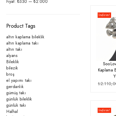
Fiyat:
₺330
—
₺2.000
fiyat
fiyat
İndirim!
Product Tags
altın kaplama bileklik
altın kaplama takı
altın takı
alyans
Bileklik
SooLo
bilezik
Kaplama 
broş
Y
el yapımı takı
₺
2.110,0
gerdanlık
gümüş takı
günlük bileklik
günlük takı
İndirim!
Halhal