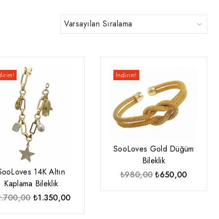
dirim!
İndirim!
SooLoves Gold Düğüm
Bileklik
SooLoves 14K Altın
Orijinal
Şu
₺
980,00
₺
650,00
Kaplama Bileklik
fiyat:
andaki
Orijinal
Şu
2.700,00
₺
1.350,00
₺980,00.
fiyat:
fiyat:
andaki
₺650,00