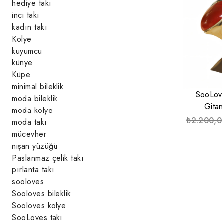
hediye takı
inci takı
kadın takı
Kolye
kuyumcu
künye
Küpe
minimal bileklik
SooLov
moda bileklik
Gita
moda kolye
₺
2.200,
moda takı
mücevher
nişan yüzüğü
Paslanmaz çelik takı
pırlanta takı
sooloves
Sooloves bileklik
Sooloves kolye
SooLoves takı