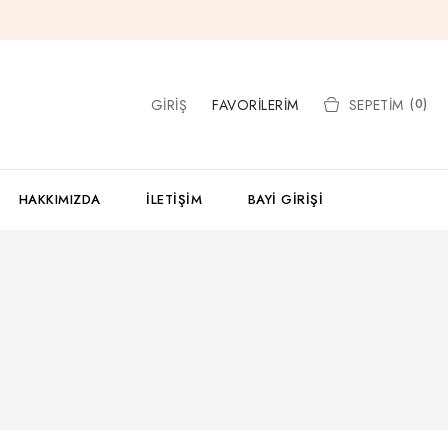
GIRIŞ
FAVORILERIM
SEPETIM
(0)
HAKKIMIZDA
İLETIŞIM
BAYI GIRIŞI