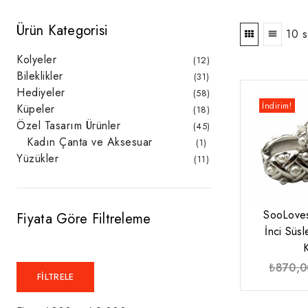
Ürün Kategorisi
10 s
Kolyeler
12
12
ürün
Bileklikler
31
31
ürün
Hediyeler
58
58
ürün
İndirim!
Küpeler
18
18
ürün
Özel Tasarım Ürünler
45
45
ürün
Kadın Çanta ve Aksesuar
1
1
ürün
Yüzükler
11
11
ürün
SooLoves
Fiyata Göre Filtreleme
İnci Süs
₺
870,0
En
En
FILTRELE
düşük
yüksek