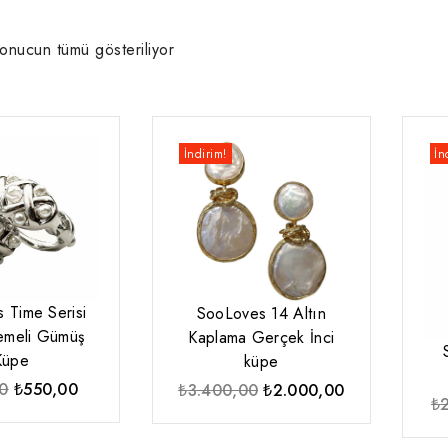
onucun tümü gösteriliyor
İndirim!
İn
 Time Serisi
SooLoves 14 Altın
lemeli Gümüş
Kaplama Gerçek İnci
Küpe
küpe
Orijinal
Şu
0
₺
550,00
Orijinal
Şu
₺
3.400,00
₺
2.000,00
₺
fiyat:
andaki
fiyat:
andaki
₺870,00.
fiyat:
₺3.400,00.
fiyat: