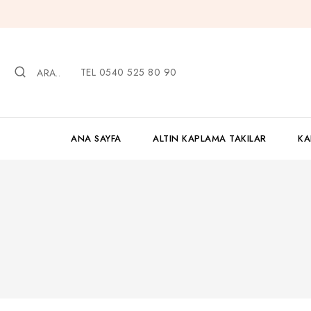
İçeriğe
geç
TEL 0540 525 80 90
ARA..
ANA SAYFA
ALTIN KAPLAMA TAKILAR
KA