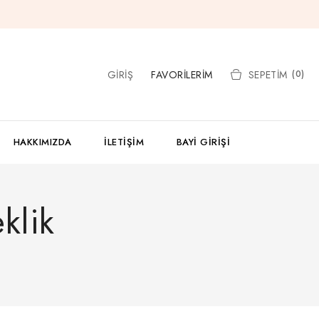
GIRIŞ
FAVORILERIM
SEPETIM
(0)
HAKKIMIZDA
İLETIŞIM
BAYI GIRIŞI
klik