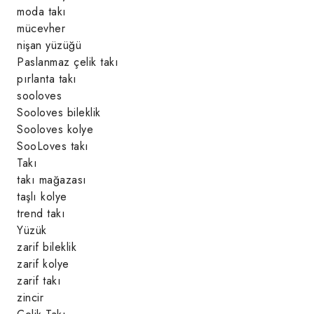
moda takı
mücevher
nişan yüzüğü
Paslanmaz çelik takı
pırlanta takı
sooloves
Sooloves bileklik
Sooloves kolye
SooLoves takı
Takı
takı mağazası
taşlı kolye
trend takı
Yüzük
zarif bileklik
zarif kolye
zarif takı
zincir