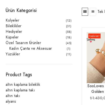
Ürün Kategorisi
Tek 
Kolyeler
12
12
ürün
Bileklikler
31
31
ürün
Hediyeler
58
58
ürün
İndirim!
Küpeler
18
18
ürün
Özel Tasarım Ürünler
45
45
ürün
Kadın Çanta ve Aksesuar
1
1
ürün
Yüzükler
11
11
ürün
Product Tags
altın kaplama bileklik
SooLoves 
altın kaplama takı
Golden B
altın takı
₺
1.430,
alyans