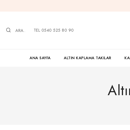
İçeriğe
geç
TEL 0540 525 80 90
ARA..
ANA SAYFA
ALTIN KAPLAMA TAKILAR
KA
Alt