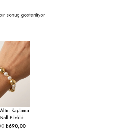
bir sonuç gösteriliyor
Altın Kaplama
oll Bileklik
Orijinal
Şu
00
₺
690,00
fiyat:
andaki