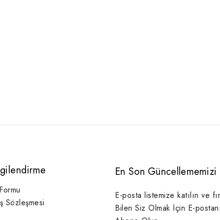
lgilendirme
En Son Güncellememizi 
 Formu
E-posta listemize katılın ve fı
ış Sözleşmesi
Bilen Siz Olmak İçin E-postan