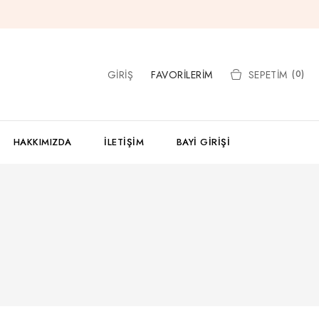
GIRIŞ
FAVORILERIM
SEPETIM
(0)
HAKKIMIZDA
İLETIŞIM
BAYI GIRIŞI