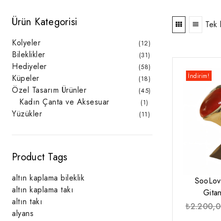
Ürün Kategorisi
Tek 
Kolyeler
12
12
ürün
Bileklikler
31
31
ürün
Hediyeler
58
58
ürün
İndirim!
Küpeler
18
18
ürün
Özel Tasarım Ürünler
45
45
ürün
Kadın Çanta ve Aksesuar
1
1
ürün
Yüzükler
11
11
ürün
Product Tags
altın kaplama bileklik
SooLov
altın kaplama takı
Gita
altın takı
₺
2.200,
alyans