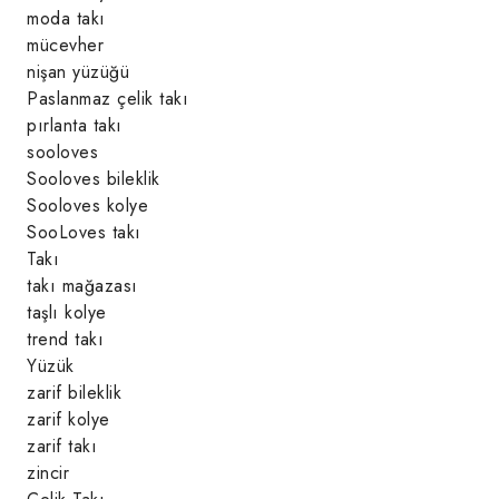
moda takı
mücevher
nişan yüzüğü
Paslanmaz çelik takı
pırlanta takı
sooloves
Sooloves bileklik
Sooloves kolye
SooLoves takı
Takı
takı mağazası
taşlı kolye
trend takı
Yüzük
zarif bileklik
zarif kolye
zarif takı
zincir