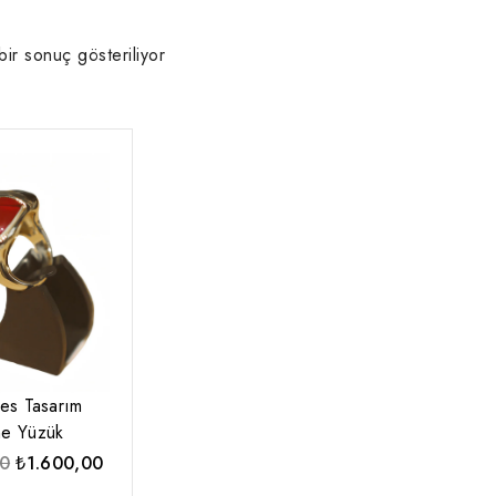
bir sonuç gösteriliyor
es Tasarım
ne Yüzük
Orijinal
Şu
00
₺
1.600,00
fiyat:
andaki