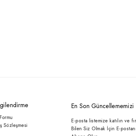
lgilendirme
En Son Güncellememizi 
 Formu
E-posta listemize katılın ve fı
ış Sözleşmesi
Bilen Siz Olmak İçin E-postan