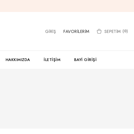
GIRIŞ
FAVORILERIM
SEPETIM
(0)
HAKKIMIZDA
İLETIŞIM
BAYI GIRIŞI