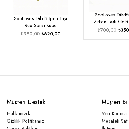
SooLoves Dikdö
SooLoves Dikdörtgen Taşı
Zirkon Taşlı Gol
Rue Serisi Küpe
Oriji
₺
700,00
₺
350
Orijinal
Şu
₺
980,00
₺
620,00
fiyat:
fiyat:
andaki
₺700
₺980,00.
fiyat:
₺620,00.
Müşteri Destek
Müşteri Bi
Hakkımızda
Veri Koruma
Gizlilik Politikamız
Mesafeli Sat
Çerez Politikası
İletişim