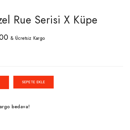
el Rue Serisi X Küpe
al
Şu
,00
& Ücretsiz Kargo
andaki
0,00.
fiyat:
₺780,00.
SEPETE EKLE
kargo bedava!