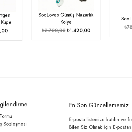
SooLoves Gümüş Nazarlık
rtgen
SooL
Kolye
d Küpe
₺
7
Orijinal
Şu
₺
2.700,00
₺
1.420,00
nal
Şu
,00
fiyat:
andaki
andaki
₺2.700,00.
fiyat:
,00.
fiyat:
₺1.420,00.
₺350,00.
lgilendirme
En Son Güncellememizi 
 Formu
E-posta listemize katılın ve fı
ış Sözleşmesi
Bilen Siz Olmak İçin E-postan