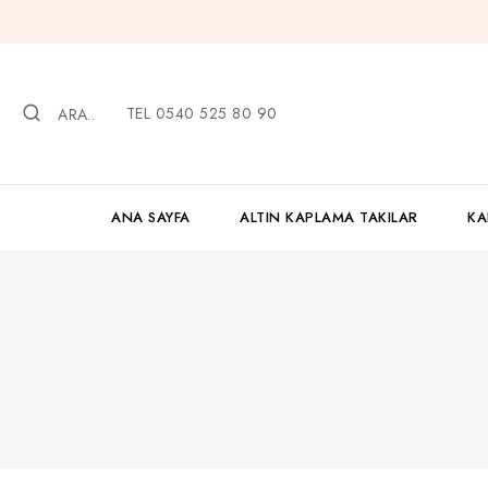
İçeriğe
geç
TEL 0540 525 80 90
ARA..
ANA SAYFA
ALTIN KAPLAMA TAKILAR
KA