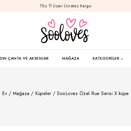
75o Tl Üzeri Ücretsiz Kargo
DIN ÇANTA VE AKSESUAR
MAĞAZA
KATEGORILER
Ev
/
Mağaza
/
Küpeler
/
SooLoves Özel Rue Serisi X küpe