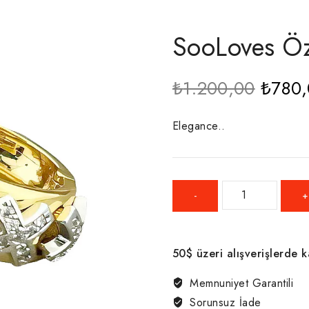
SooLoves Öz
Orijin
₺
1.200,00
₺
780
fiyat:
₺1.20
Elegance..
SooLoves
Özel
Rue
Serisi
50$ üzeri alışverişlerde 
X
küpe
Memnuniyet Garantili
adet
Sorunsuz İade