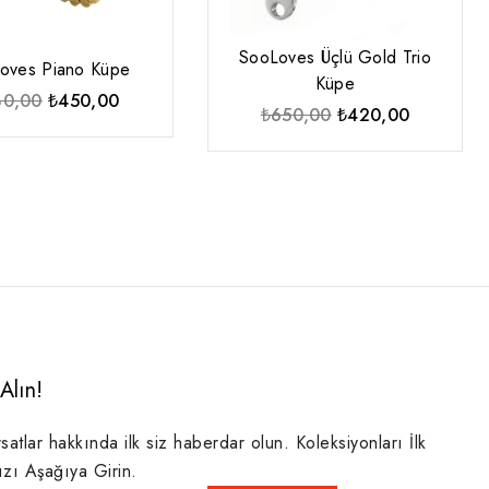
SooLoves Üçlü Gold Trio
oves Piano Küpe
Küpe
Orijinal
Şu
80,00
₺
450,00
Orijinal
Şu
₺
650,00
₺
420,00
fiyat:
andaki
fiyat:
andaki
₺780,00.
fiyat:
₺650,00.
fiyat:
₺450,00.
₺420,00.
Alın!
rsatlar hakkında ilk siz haberdar olun. Koleksiyonları İlk
ızı Aşağıya Girin.