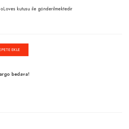
oLoves kutusu ile gönderilmektedir
EPETE EKLE
kargo bedava!