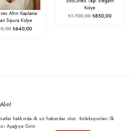
SooLoves Taşlı Elegant
Kolye
ves Altın Kaplama
Orijinal
Şu
₺
1.700,00
₺
850,00
lyan Sipura Kolye
fiyat:
andaki
Orijinal
Şu
70,00
₺
640,00
₺1.700,00.
fiyat:
fiyat:
andaki
₺850,00
₺870,00.
fiyat:
₺640,00.
Alın!
rsatlar hakkında ilk siz haberdar olun. Koleksiyonları İlk
ızı Aşağıya Girin.