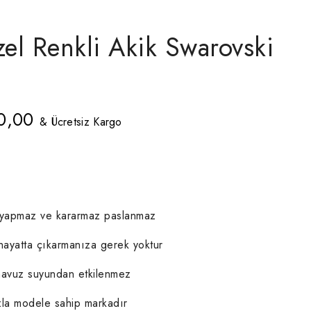
el Renkli Akik Swarovski
al
Şu
0,00
& Ücretsiz Kargo
andaki
0,00.
fiyat:
₺1.080,00.
i yapmaz ve kararmaz paslanmaz
hayatta çıkarmanıza gerek yoktur
havuz suyundan etkilenmez
la modele sahip markadır