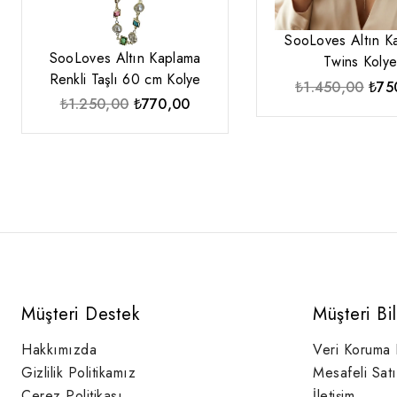
SooLoves Altın K
SooLoves Altın Kaplama
Twins Koly
Renkli Taşlı 60 cm Kolye
Orij
₺
1.450,00
₺
75
Orijinal
Şu
₺
1.250,00
₺
770,00
fiyat
fiyat:
andaki
₺1.4
₺1.250,00.
fiyat:
₺770,00.
Müşteri Destek
Müşteri Bi
Hakkımızda
Veri Koruma
Gizlilik Politikamız
Mesafeli Sat
Çerez Politikası
İletişim