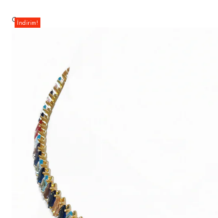
🔍
İndirim!