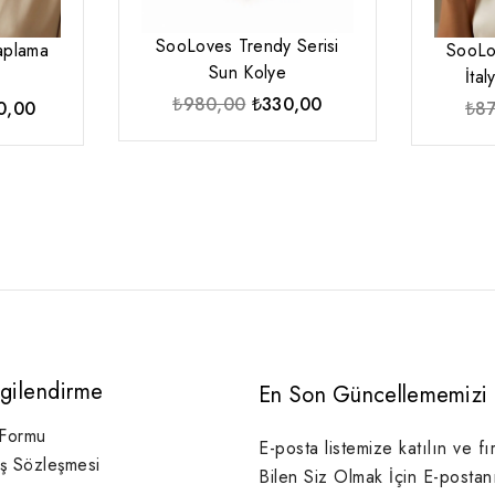
SooLoves Trendy Serisi
aplama
SooLo
Sun Kolye
e
İta
Orijinal
Şu
₺
980,00
₺
330,00
inal
Şu
0,00
₺
8
fiyat:
andaki
:
andaki
₺980,00.
fiyat:
50,00.
fiyat:
₺330,00.
₺750,00.
lgilendirme
En Son Güncellememizi 
 Formu
E-posta listemize katılın ve fı
ış Sözleşmesi
Bilen Siz Olmak İçin E-postan