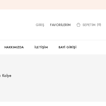
GIRIŞ
FAVORILERIM
SEPETIM
(0)
HAKKIMIZDA
İLETIŞIM
BAYI GIRIŞI
ı Kolye