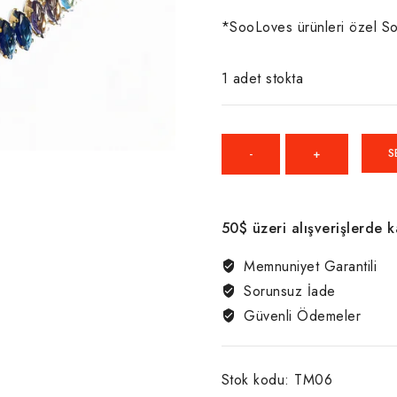
*SooLoves ürünleri özel So
1 adet stokta
SooLoves
S
Özel
Renkli
Akik
50$ üzeri alışverişlerde 
Swarovski
Taşlı
Memnuniyet Garantili
Kolye
Sorunsuz İade
adet
Güvenli Ödemeler
Stok kodu:
TM06