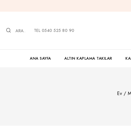
İçeriğe
geç
TEL 0540 525 80 90
ARA..
ANA SAYFA
ALTIN KAPLAMA TAKILAR
KA
Ev
/
M