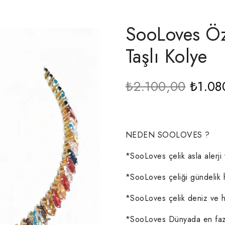
SooLoves Öz
Taşlı Kolye
Orijin
₺
2.100,00
₺
1.08
fiyat:
₺2.10
NEDEN SOOLOVES ?
*SooLoves çelik asla alerj
*SooLoves çeliği gündelik 
*SooLoves çelik deniz ve 
*SooLoves Dünyada en faz