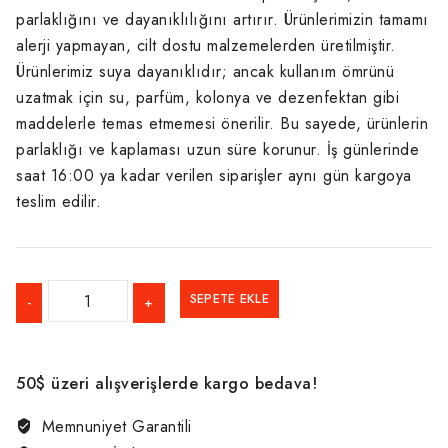
parlaklığını ve dayanıklılığını artırır. Ürünlerimizin tamamı
alerji yapmayan, cilt dostu malzemelerden üretilmiştir.
Ürünlerimiz suya dayanıklıdır; ancak kullanım ömrünü
uzatmak için su, parfüm, kolonya ve dezenfektan gibi
maddelerle temas etmemesi önerilir. Bu sayede, ürünlerin
parlaklığı ve kaplaması uzun süre korunur. İş günlerinde
saat 16:00 ya kadar verilen siparişler aynı gün kargoya
teslim edilir.
SooLoves
SEPETE EKLE
Altın
Kaplama
Old
50$ üzeri alışverişlerde kargo bedava!
Stone
Bileklik
Memnuniyet Garantili
adet