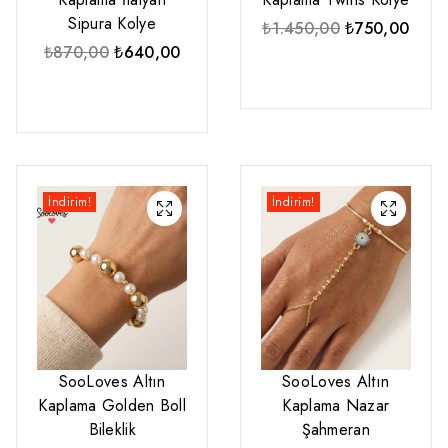
Sipura Kolye
Orijinal
Şu
₺
1.450,00
₺
750,00
Orijinal
Şu
fiyat:
anda
₺
870,00
₺
640,00
fiyat:
andaki
₺1.450,00.
fiyat:
₺870,00.
fiyat:
₺750
₺640,00.
İndirim!
İndirim!
SooLoves Altın
SooLoves Altın
Kaplama Golden Boll
Kaplama Nazar
Bileklik
Şahmeran