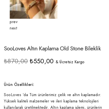
prev
next
SooLoves Altın Kaplama Old Stone Bileklik
Orijinal
Şu
₺
870,00
₺
550,00
& Ücretsiz Kargo
fiyat:
andaki
₺870,00.
fiyat:
₺550,00.
Ürün Özellikleri:
SooLoves ‘da Tüm ürünlerimiz çelik ve altın kaplamadır.
Yüksek kaliteli malzemeler ve ileri kaplama teknolojileri
kullanılarak üretilmektedir. Altın kaplama işlemi, ürünlerin