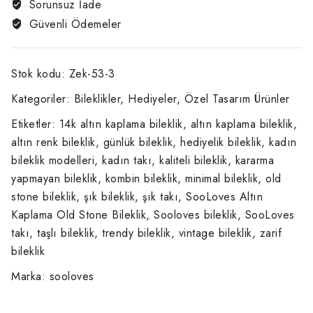
Sorunsuz İade
Güvenli Ödemeler
Stok kodu:
Zek-53-3
Kategoriler:
Bileklikler
,
Hediyeler
,
Özel Tasarım Ürünler
Etiketler:
14k altın kaplama bileklik
,
altın kaplama bileklik
,
altın renk bileklik
,
günlük bileklik
,
hediyelik bileklik
,
kadın
bileklik modelleri
,
kadın takı
,
kaliteli bileklik
,
kararma
yapmayan bileklik
,
kombin bileklik
,
minimal bileklik
,
old
stone bileklik
,
şık bileklik
,
şık takı
,
SooLoves Altın
Kaplama Old Stone Bileklik
,
Sooloves bileklik
,
SooLoves
takı
,
taşlı bileklik
,
trendy bileklik
,
vintage bileklik
,
zarif
bileklik
Marka:
sooloves