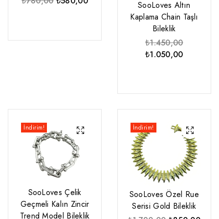
Orijinal
Şu
₺
780,00
₺
580,00
SooLoves Altın
fiyat:
andaki
Kaplama Chain Taşlı
₺780,00.
fiyat:
Bileklik
₺580,00.
Orijinal
₺
1.450,00
fiyat:
Şu
₺
1.050,00
₺1.450,00
andaki
fiyat:
₺1.050,00
İndirim!
İndirim!
SooLoves Çelik
SooLoves Özel Rue
Geçmeli Kalın Zincir
Serisi Gold Bileklik
Trend Model Bileklik