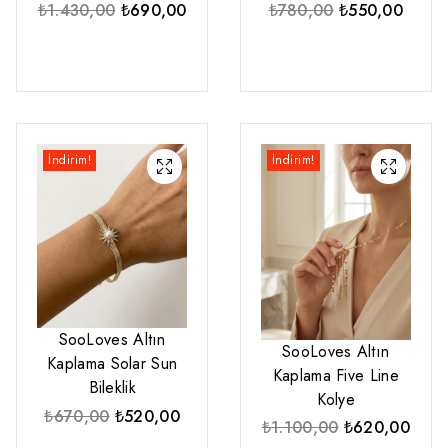
Orijinal
Şu
Orijinal
Şu
₺
1.430,00
₺
690,00
₺
780,00
₺
550,00
fiyat:
andaki
fiyat:
andak
₺1.430,00.
fiyat:
₺780,00.
fiyat:
₺690,00.
₺550,
İndirim!
İndirim!
SooLoves Altın
SooLoves Altın
Kaplama Solar Sun
Kaplama Five Line
Bileklik
Kolye
Orijinal
Şu
₺
670,00
₺
520,00
Orijinal
Şu
₺
1.100,00
₺
620,00
fiyat:
andaki