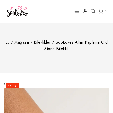
İçeriğe
geç
0
Ev
/
Mağaza
/
Bileklikler
/
SooLoves Altın Kaplama Old
Stone Bileklik
🔍
İndirim!