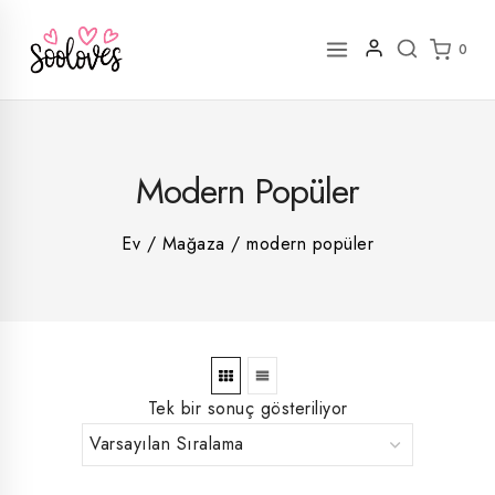
İçeriğe
geç
0
2
Modern Popüler
rün
1
rün
8
rün
8
Ev
/
Mağaza
/
modern popüler
rün
5
rün
ün
1
rün
Tek bir sonuç gösteriliyor