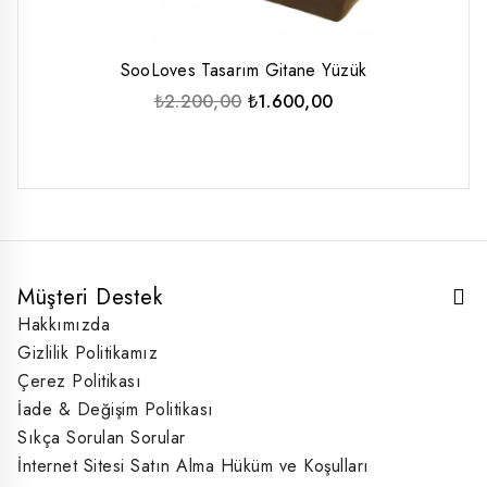
SooLoves Tasarım Gitane Yüzük
Orijinal
Şu
₺
2.200,00
₺
1.600,00
fiyat:
andaki
₺2.200,00.
fiyat:
₺1.600,00.
Müşteri Destek
Hakkımızda
Gizlilik Politikamız
Çerez Politikası
İade & Değişim Politikası
Sıkça Sorulan Sorular
İnternet Sitesi Satın Alma Hüküm ve Koşulları