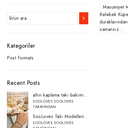
Masumiyet Mü
Kelebek Küpe 
duraklarından
zamansız…
Kategoriler
Post Formats
Recent Posts
altın kaplama takı bakımı nasıl yapılır ?
SOOLOVES SOOLOVES
TARAFINDAN
SooLoves Takı Modelleri: Altın Kaplama ve Minimal Takı Koleksiyonu
SOOLOVES SOOLOVES