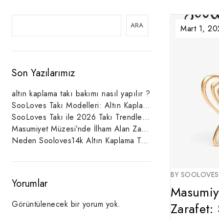
ARA
Mart 1, 2
Son Yazılarımız
altın kaplama takı bakımı nasıl yapılır ?
SooLoves Takı Modelleri: Altın Kaplama ve Minimal Takı Koleksiyonu
SooLoves Takı ile 2026 Takı Trendleri: Altın Kaplama, Minimal Takılar ve Zarif Kombinlerin Yükselişi
Masumiyet Müzesi’nde İlham Alan Zarafet: SooLoves Jewellery Kelebek Küpe
Neden Sooloves14k Altın Kaplama Takıları Tercih Etmelisiniz?
BY SOOLOVE
Yorumlar
Masumiy
Görüntülenecek bir yorum yok.
Zarafet: