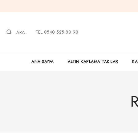
İçeriğe
geç
TEL 0540 525 80 90
ARA..
ANA SAYFA
ALTIN KAPLAMA TAKILAR
KA
R