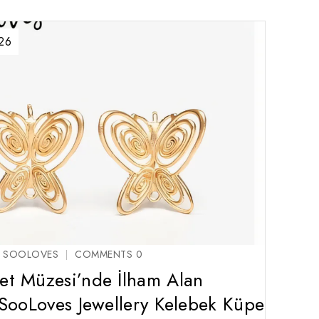
026
S SOOLOVES
COMMENTS 0
et Müzesi’nde İlham Alan
 SooLoves Jewellery Kelebek Küpe