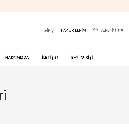
GIRIŞ
FAVORILERIM
SEPETIM
(0)
HAKKIMIZDA
İLETIŞIM
BAYI GIRIŞI
ri