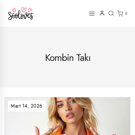
İçeriğe
geç
0
Kombin Takı
Mart 14, 2026