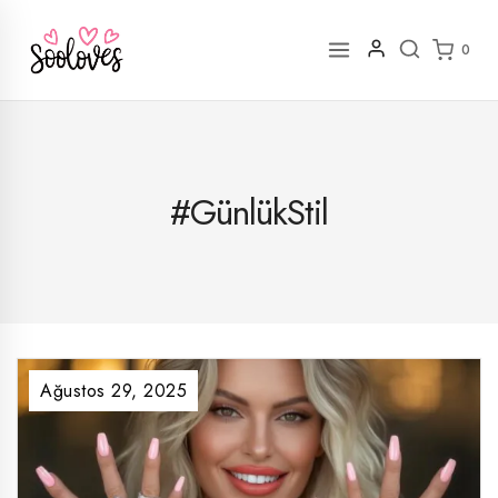
İçeriğe
geç
0
#GünlükStil
Ağustos 29, 2025